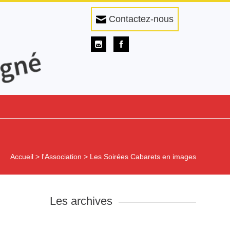
Contactez-nous
Accueil
>
l'Association
>
Les Soirées Cabarets en images
Les archives