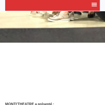
BURN OUT EN PHOTOS
Accueil
>
l'Association
>
BURN OUT EN PHOTOS
MONTI’THEATRE a présenté :