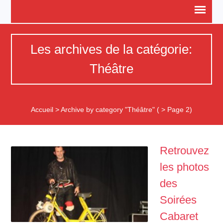
Les archives de la catégorie:
Théâtre
Accueil
>
Archive by category "Théâtre"
( > Page 2)
Retrouvez
les photos
des
Soirées
Cabaret